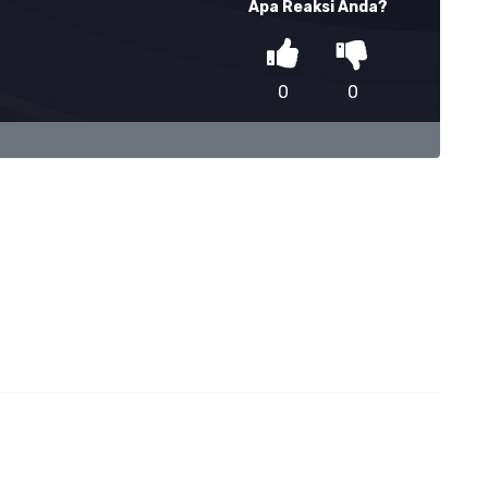
Apa Reaksi Anda?
0
0