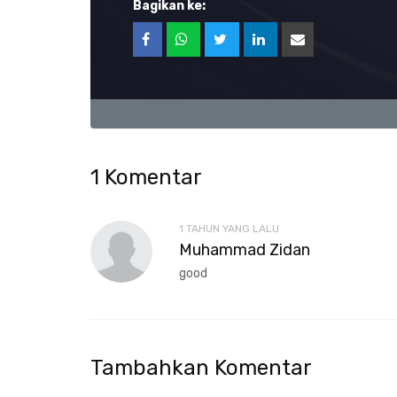
Bagikan ke:
1
Komentar
1 TAHUN YANG LALU
Muhammad Zidan
good
Tambahkan Komentar