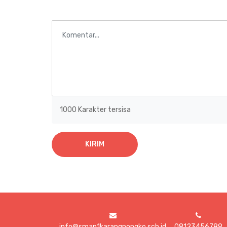
1000
Karakter tersisa
KIRIM
info@sman1karangnongko.sch.id
08123456789