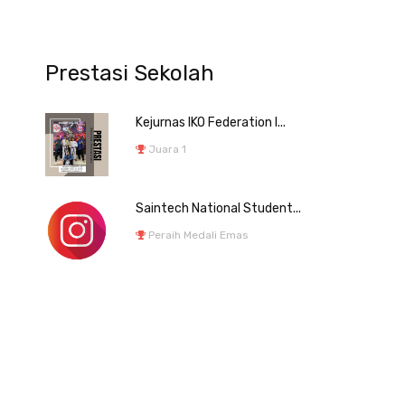
Prestasi Sekolah
Kejurnas IKO Federation I...
Juara 1
Saintech National Student...
Peraih Medali Emas