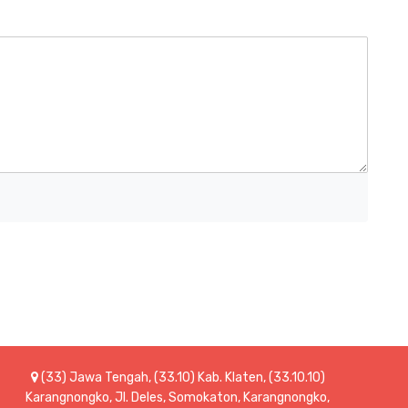
(33) Jawa Tengah, (33.10) Kab. Klaten, (33.10.10)
Karangnongko, Jl. Deles, Somokaton, Karangnongko,